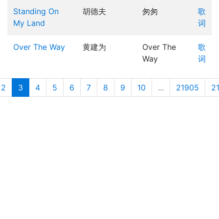
Standing On
胡德夫
匆匆
歌
My Land
词
Over The Way
黄建为
Over The
歌
Way
词
2
3
4
5
6
7
8
9
10
...
21905
2