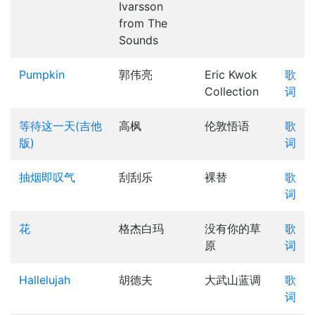
Ivarsson
from The
Sounds
Pumpkin
郭伟亮
Eric Kwok
歌
Collection
词
等待这一天(吉他
高枫
伦敦悟语
歌
版)
词
抽烟即叹气
刮刮乐
裸替
歌
词
花
格杰白玛
没有你的草
歌
原
词
Hallelujah
胡德夫
大武山蓝调
歌
词